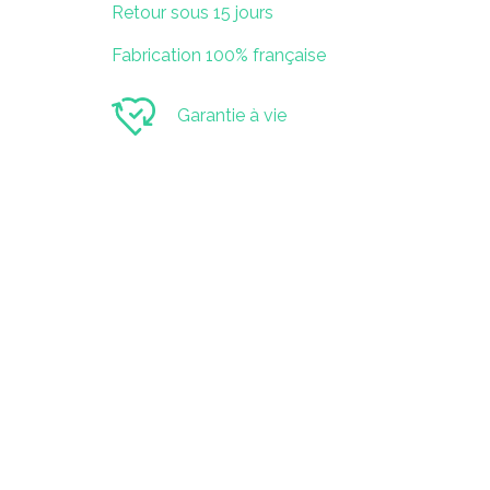
Retour sous 15 jours
Fabrication 100% française
Garantie à vie
SAS KOJO
52 Boulevard Branly
85000 La Roche-Sur-Yon
Contact
contact@playkojo.com
07 67 44 60 65
Suivez-nous