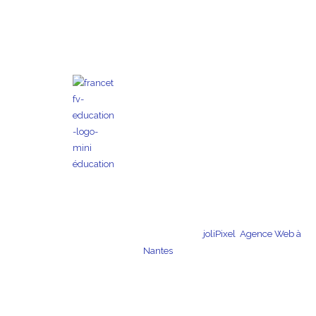
Copyright © 2026 Kojo | Création du site par
joliPixel
,
Agence Web à
Nantes
CGV et
mentions
télécharger le dossier de
CGU
légales
presse