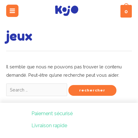
Aller
main
0
au
menu
contenu
Rechercher :
mutateur
jeux
mutateur
nu
mutateur
Il semble que nous ne pouvons pas trouver le contenu
nu
demandé. Peut-être qu’une recherche peut vous aider.
nu
Paiement sécurisé
Livraison rapide