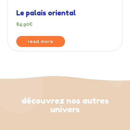
Le palais oriental
84,90
€
read more
découvrez nos autres
univers