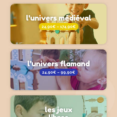
l'univers médiéval
24,90€ – 174,90€
l'univers flamand
24,90€ – 99,90€
les jeux