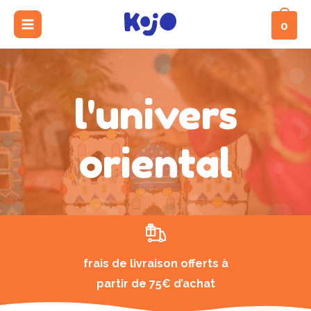
Aller
main
0
au
menu
contenu
mutateur
l'univers
mutateur
nu
mutateur
oriental
nu
nu
frais de livraison offerts à
partir de 75€ d’achat