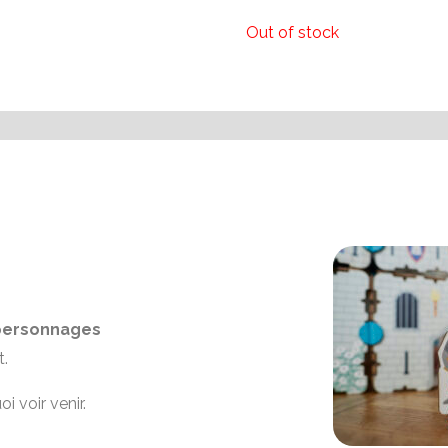
Out of stock
 personnages
t.
i voir venir.