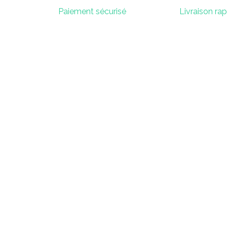
Paiement sécurisé
Livraison ra
Contac
SAS KOJO
contact@playko
52 Boulevard Branly
07 67 44 60
85000 La Roche-Sur-Yon