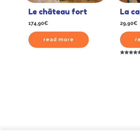
Le château fort
La c
174,90
€
29,90
€
read more
r
Rated
Rated
0
5.00
out
out of 5
of
5