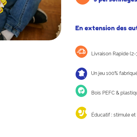
En extension des au
Livraison Rapide (2-3
U
n jeu 100% fabriqu
Bois PEFC & plastiqu
Éducatif : stimule e