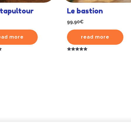
atapultour
Le bastion
99,90
€
ead more
read more
Rated
5.00
out of 5