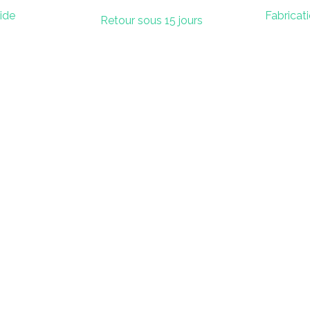
pide
Fabricat
Retour sous 15 jours
t
Su
En savoir plus
jo.com
la boutique
 65
l’univers médiéval
l’univers flamand
l’univers oriental
les jeux libres
Reconditionnement & Accessoires
la mission de Kojo
notre histoire
kojo en vidéo
fabrication française
éco-responsabilité
éducation positive