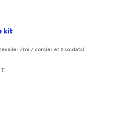
 kit
valier /roi / sorcier et 2 soldats)
 T)