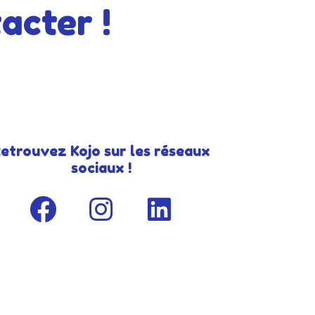
acter !
etrouvez Kojo sur les réseaux
sociaux !
F
I
L
a
n
i
c
s
n
e
t
k