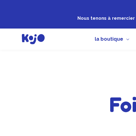
Aller
au
Nous tenons à remercier 
contenu
la boutique
Fo