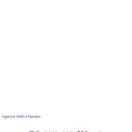
Reconditionnement & Accessoires
la mission de Kojo
notre histoire
kojo en vidéo
fabrication française
éco-responsabilité
éducation positive
blog
FAQ
vos créations
kojo chez vous
les constructions
les notices
nous contacter
,
Agence Web à Nantes
CGV et CGU
mentions