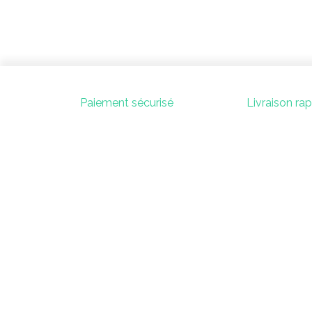
Paiement sécurisé
Livraison ra
Contac
SAS KOJO
contact@playko
52 Boulevard Branly
07 67 44 60
85000 La Roche-Sur-Yon