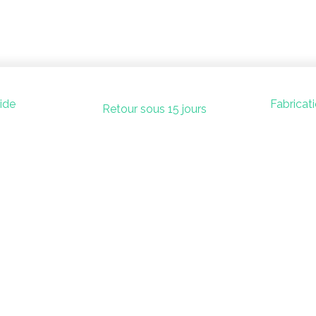
pide
Fabricat
Retour sous 15 jours
t
Su
En savoir plus
jo.com
la boutique
 65
l’univers médiéval
l’univers flamand
l’univers oriental
les jeux libres