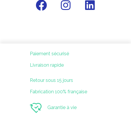
F
I
L
a
n
i
c
s
n
e
t
k
b
a
e
Paiement sécurisé
o
g
d
Livraison rapide
o
r
i
k
a
n
Retour sous 15 jours
m
Fabrication 100% française
Garantie à vie