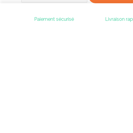
Paiement sécurisé
Livraison ra
Contac
SAS KOJO
contact@playko
52 Boulevard Branly
07 67 44 60
85000 La Roche-Sur-Yon