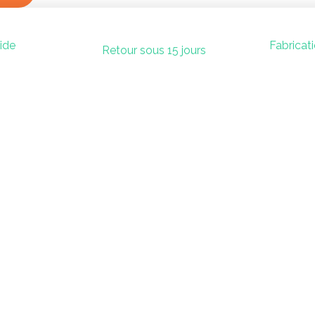
pide
Fabricat
Retour sous 15 jours
t
Su
En savoir plus
jo.com
la boutique
 65
l’univers médiéval
l’univers flamand
l’univers oriental
les jeux libres
Reconditionnement & Accessoires
la mission de Kojo
notre histoire
kojo en vidéo
fabrication française