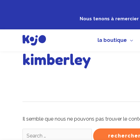
Aller
au
Nous tenons à remercier 
contenu
la boutique
kimberley
Rechercher :
Il semble que nous ne pouvons pas trouver le cont